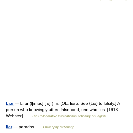
Liar
— Li ar (l[imac] [ e]r), n. [OE. liere. See {Lie} to falsify.] A
person who knowingly utters falsehood; one who lies. [1913
Webster] …
The Collaborative International Dictionary of English
liar
— paradox …
Philosophy dictionary