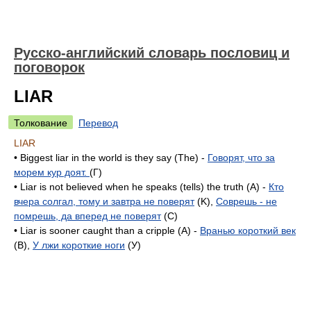
Русско-английский словарь пословиц и
поговорок
LIAR
Толкование
Перевод
LIAR
• Biggest liar in the world is they say (The) -
Говорят, что за
морем кур доят.
(Г)
• Liar is not believed when he speaks (tells) the truth (A) -
Кто
вчера солгал, тому и завтра не поверят
(K),
Соврешь - не
помрешь, да вперед не поверят
(C)
• Liar is sooner caught than a cripple (А) -
Вранью короткий век
(В),
У лжи короткие ноги
(У)