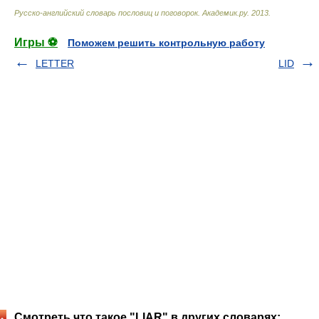
Русско-английский словарь пословиц и поговорок
.
Академик.ру
.
2013
.
Игры ⚽
Поможем решить контрольную работу
LETTER
LID
Смотреть что такое "LIAR" в других словарях: