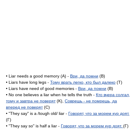
• Liar needs a good memory (A) -
Ври, да помни
(B)
• Liars have long legs -
Тому врать легко, кто был далеко
(T)
• Liars have need of good memories -
Ври, да помни
(B)
• No one believes a liar when he tells the truth -
Кто вчера солгал,
тому и завтра не поверят
(K),
Соврешь - не помрешь, да
вперед не поверят
(C)
• "They say" is a /tough old/ liar -
Говорят, что за морем кур доят.
(Г)
• "They say so" is half a liar -
Говорят, что за морем кур доят.
(Г)