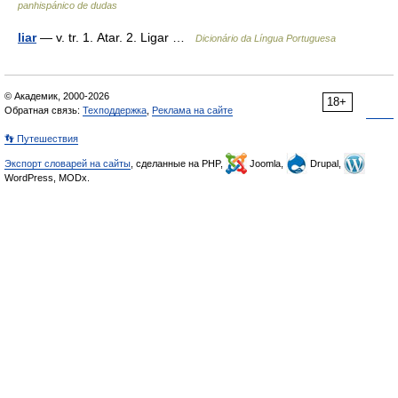
panhispánico de dudas
liar
— v. tr. 1. Atar. 2. Ligar …
Dicionário da Língua Portuguesa
© Академик, 2000-2026
18+
Обратная связь:
Техподдержка
,
Реклама на сайте
👣 Путешествия
Экспорт словарей на сайты
, сделанные на PHP,
Joomla,
Drupal,
WordPress, MODx.