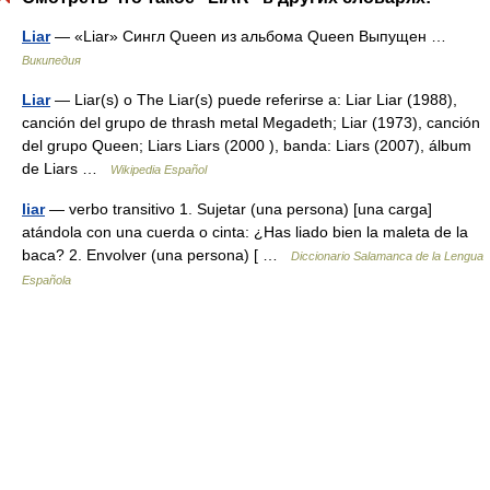
Liar
— «Liar» Сингл Queen из альбома Queen Выпущен …
Википедия
Liar
— Liar(s) o The Liar(s) puede referirse a: Liar Liar (1988),
canción del grupo de thrash metal Megadeth; Liar (1973), canción
del grupo Queen; Liars Liars (2000 ), banda: Liars (2007), álbum
de Liars …
Wikipedia Español
liar
— verbo transitivo 1. Sujetar (una persona) [una carga]
atándola con una cuerda o cinta: ¿Has liado bien la maleta de la
baca? 2. Envolver (una persona) [ …
Diccionario Salamanca de la Lengua
Española