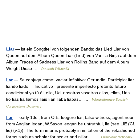
Liar
— ist ein Songtitel von folgenden Bands: das Lied Liar von
Queen auf dem Album Queen Liar (Lied) von Vanilla Ninja auf dem
Album Traces of Sadness Liar von Rollins Band auf dem Album
Weight Diese …
Deutsch Wikipedia
liar
— Se conjuga como: vaciar Infinitivo: Gerundio: Participio: liar
liando liado Indicativo presente imperfecto pretérito futuro
condicional yo tú él, ella, Ud. nosotros vosotros ellos, ellas, Uds.
lío lías lía liamos liáis lían liaba liabas… …
Wordreference Spanish
Conjugations Dictionary
liar
— early 13c., from O.E. leogere liar, false witness, agent noun
from Anglian legan, W.Saxon leogan be untruthful, lie (see LIE (Cf.
lie) (v.1)). The form in ar is probably in imitation of the refashioned
forms such as scholar for scoler and pillar… …
Etymology dictionary