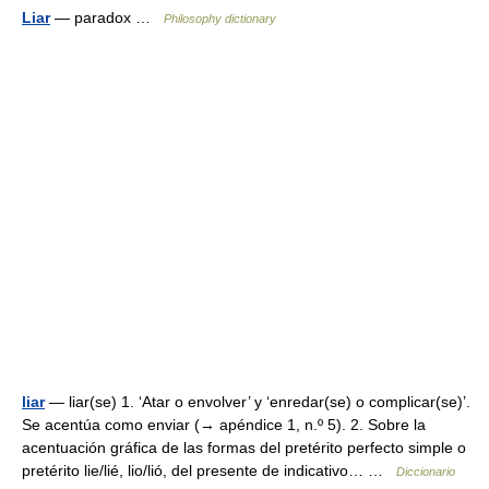
Liar
— paradox …
Philosophy dictionary
liar
— liar(se) 1. ‘Atar o envolver’ y ‘enredar(se) o complicar(se)’.
Se acentúa como enviar (→ apéndice 1, n.º 5). 2. Sobre la
acentuación gráfica de las formas del pretérito perfecto simple o
pretérito lie/lié, lio/lió, del presente de indicativo… …
Diccionario